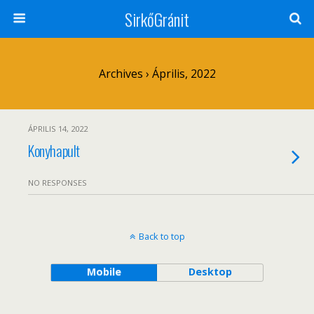
SirkőGránit
Archives › Április, 2022
ÁPRILIS 14, 2022
Konyhapult
NO RESPONSES
Back to top
Mobile
Desktop