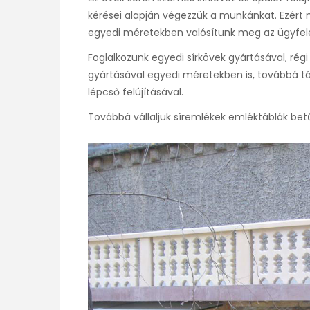
kérései alapján végezzük a munkánkat. Ezér
egyedi méretekben valósítunk meg az ügyfel
Foglalkozunk egyedi sírkövek gyártásával, régi 
gyártásával egyedi méretekben is, továbbá tár
lépcső felújításával.
Továbbá vállaljuk síremlékek emléktáblák bet