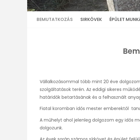
BEMUTATKOZÁS
SIRKÖVEK
ÉPÜLET MUNK
Bem
Vállalkozásommal több mint 20 éve dolgozom 
szolgáltatások terén. Az eddigi sikeres működ
határidők betartásának és a felhasznált any
Fiatal koromban idős mester emberektől tan
A műhelyt ahol jelenleg dolgozom egy idős mes
dolgozunk.
Az évek során számos sírkövet és épület felúj