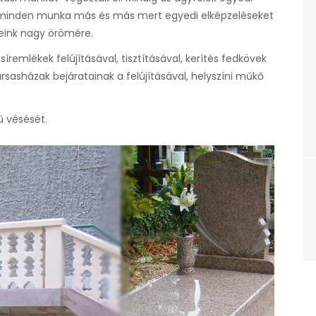
t minden munka más és más mert egyedi elképzeléseket
eink nagy örömére.
síremlékek felújításával, tisztításával, kerítés fedkövek
sasházak bejáratainak a felújításával, helyszíni műkő
ű vésését.