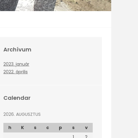
Archívum
2023. január
2022. április
Calendar
2026. AUGUSZTUS
h
K
s
c
p
s
v
1
2