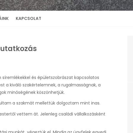
ÁINK
KAPCSOLAT
utatkozás
síremlékekkel és épületszobrászat kapcsolatos
ést a kiváló szakértelemnek, a rugalmasságnak, a
agok minőségének köszönhetjük.
ultam a szakmát mellettük dolgoztam mint inas.
tertől vettem át. Jelenleg családi vállalkozásként
ítási munkát végeztük el. Mindig az ügyfelek egyedi