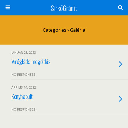
SirkőGránit
Categories ›
Galéria
JANUÁR 28, 2023
Virágláda megoldás
NO RESPONSES
ÁPRILIS 14, 2022
Konyhapult
NO RESPONSES